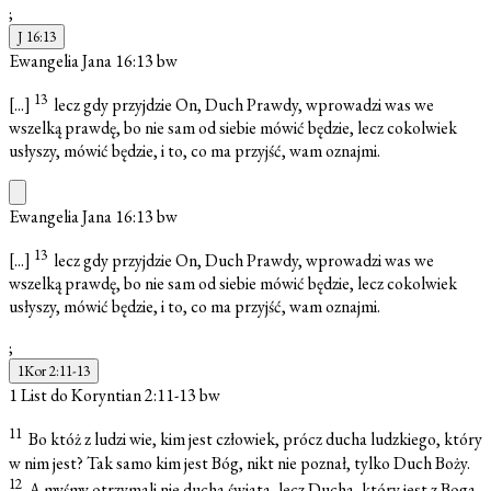
;
J 16:13
Ewangelia Jana 16:13
bw
13
[...]
lecz gdy przyjdzie On, Duch Prawdy, wprowadzi was we
wszelką prawdę, bo nie sam od siebie mówić będzie, lecz cokolwiek
usłyszy, mówić będzie, i to, co ma przyjść, wam oznajmi.
Ewangelia Jana 16:13
bw
13
[...]
lecz gdy przyjdzie On, Duch Prawdy, wprowadzi was we
wszelką prawdę, bo nie sam od siebie mówić będzie, lecz cokolwiek
usłyszy, mówić będzie, i to, co ma przyjść, wam oznajmi.
;
1Kor 2:11-13
1 List do Koryntian 2:11-13
bw
11
Bo któż z ludzi wie, kim jest człowiek, prócz ducha ludzkiego, który
w nim jest? Tak samo kim jest Bóg, nikt nie poznał, tylko Duch Boży.
12
A myśmy otrzymali nie ducha świata, lecz Ducha, który jest z Boga,