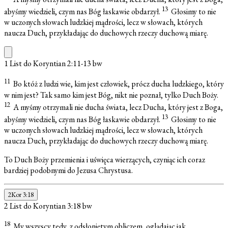
13
abyśmy wiedzieli, czym nas Bóg łaskawie obdarzył.
Głosimy to nie
w uczonych słowach ludzkiej mądrości, lecz w słowach, których
naucza Duch, przykładając do duchowych rzeczy duchową miarę.
1 List do Koryntian 2:11-13
bw
11
Bo któż z ludzi wie, kim jest człowiek, prócz ducha ludzkiego, który
w nim jest? Tak samo kim jest Bóg, nikt nie poznał, tylko Duch Boży.
12
A myśmy otrzymali nie ducha świata, lecz Ducha, który jest z Boga,
13
abyśmy wiedzieli, czym nas Bóg łaskawie obdarzył.
Głosimy to nie
w uczonych słowach ludzkiej mądrości, lecz w słowach, których
naucza Duch, przykładając do duchowych rzeczy duchową miarę.
To Duch Boży przemienia i uświęca wierzących, czyniąc ich coraz
bardziej podobnymi do Jezusa Chrystusa.
2Kor 3:18
2 List do Koryntian 3:18
bw
18
My wszyscy tedy, z odsłoniętym obliczem, oglądając jak