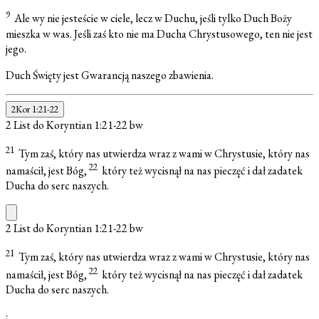
9
Ale wy nie jesteście w ciele, lecz w Duchu, jeśli tylko Duch Boży
mieszka w was. Jeśli zaś kto nie ma Ducha Chrystusowego, ten nie jest
jego.
Duch Święty jest Gwarancją naszego zbawienia.
2Kor 1:21-22
2 List do Koryntian 1:21-22
bw
21
Tym zaś, który nas utwierdza wraz z wami w Chrystusie, który nas
22
namaścił, jest Bóg,
który też wycisnął na nas pieczęć i dał zadatek
Ducha do serc naszych.
2 List do Koryntian 1:21-22
bw
21
Tym zaś, który nas utwierdza wraz z wami w Chrystusie, który nas
22
namaścił, jest Bóg,
który też wycisnął na nas pieczęć i dał zadatek
Ducha do serc naszych.
;