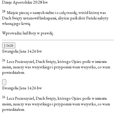
Dzieje Apostolskie 20:28
bw
28
Miejcie pieczę o samych siebie i o całą trzodę, wśród której was
Duch Święty ustanowił biskupami, abyście paśli zbór Pański nabyty
własną jego krwią.
Wprowadza lud Boży w prawdę.
J 14:26
Ewangelia Jana 14:26
bw
26
Lecz Pocieszyciel, Duch Święty, którego Ojciec pośle w imieniu
moim, nauczy was wszystkiego i przypomni wam wszystko, co wam
powiedziałem.
Ewangelia Jana 14:26
bw
26
Lecz Pocieszyciel, Duch Święty, którego Ojciec pośle w imieniu
moim, nauczy was wszystkiego i przypomni wam wszystko, co wam
powiedziałem.