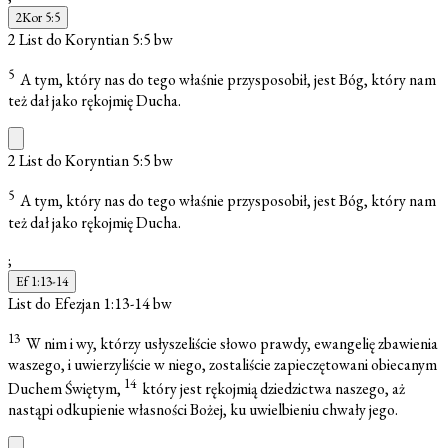
2Kor 5:5
2 List do Koryntian 5:5
bw
5
A tym, który nas do tego właśnie przysposobił, jest Bóg, który nam
też dał jako rękojmię Ducha.
2 List do Koryntian 5:5
bw
5
A tym, który nas do tego właśnie przysposobił, jest Bóg, który nam
też dał jako rękojmię Ducha.
;
Ef 1:13-14
List do Efezjan 1:13-14
bw
13
W nim i wy, którzy usłyszeliście słowo prawdy, ewangelię zbawienia
waszego, i uwierzyliście w niego, zostaliście zapieczętowani obiecanym
14
Duchem Świętym,
który jest rękojmią dziedzictwa naszego, aż
nastąpi odkupienie własności Bożej, ku uwielbieniu chwały jego.