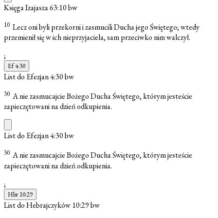
Księga Izajasza 63:10
bw
10
Lecz oni byli przekorni i zasmucili Ducha jego Świętego; wtedy
przemienił się w ich nieprzyjaciela, sam przeciwko nim walczył.
;
Ef 4:30
List do Efezjan 4:30
bw
30
A nie zasmucajcie Bożego Ducha Świętego, którym jesteście
zapieczętowani na dzień odkupienia.
List do Efezjan 4:30
bw
30
A nie zasmucajcie Bożego Ducha Świętego, którym jesteście
zapieczętowani na dzień odkupienia.
;
Hbr 10:29
List do Hebrajczyków 10:29
bw