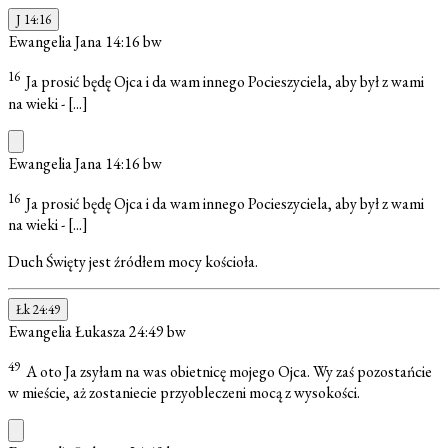
J 14:16
Ewangelia Jana 14:16
bw
16
Ja prosić będę Ojca i da wam innego Pocieszyciela, aby był z wami
na wieki -
[...]
Ewangelia Jana 14:16
bw
16
Ja prosić będę Ojca i da wam innego Pocieszyciela, aby był z wami
na wieki -
[...]
Duch Święty jest źródłem mocy kościoła.
Łk 24:49
Ewangelia Łukasza 24:49
bw
49
A oto Ja zsyłam na was obietnicę mojego Ojca. Wy zaś pozostańcie
w mieście, aż zostaniecie przyobleczeni mocą z wysokości.