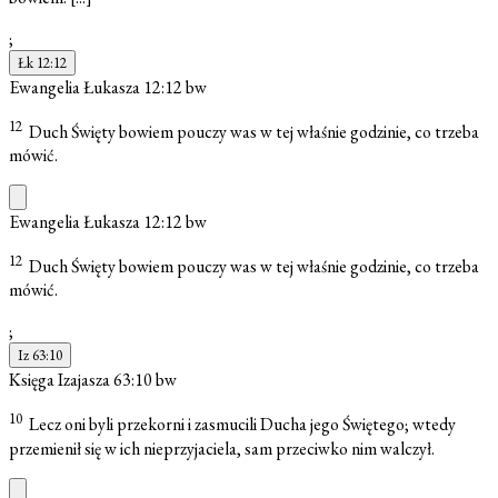
;
Łk 12:12
Ewangelia Łukasza 12:12
bw
12
Duch Święty bowiem pouczy was w tej właśnie godzinie, co trzeba
mówić.
Ewangelia Łukasza 12:12
bw
12
Duch Święty bowiem pouczy was w tej właśnie godzinie, co trzeba
mówić.
;
Iz 63:10
Księga Izajasza 63:10
bw
10
Lecz oni byli przekorni i zasmucili Ducha jego Świętego; wtedy
przemienił się w ich nieprzyjaciela, sam przeciwko nim walczył.