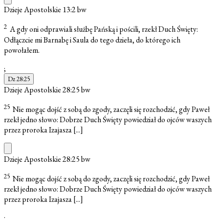
Dzieje Apostolskie 13:2
bw
2
A gdy oni odprawiali służbę Pańską i pościli, rzekł Duch Święty:
Odłączcie mi Barnabę i Saula do tego dzieła, do którego ich
powołałem.
;
Dz 28:25
Dzieje Apostolskie 28:25
bw
25
Nie mogąc dojść z sobą do zgody, zaczęli się rozchodzić, gdy Paweł
rzekł jedno słowo: Dobrze Duch Święty powiedział do ojców waszych
przez proroka Izajasza
[...]
Dzieje Apostolskie 28:25
bw
25
Nie mogąc dojść z sobą do zgody, zaczęli się rozchodzić, gdy Paweł
rzekł jedno słowo: Dobrze Duch Święty powiedział do ojców waszych
przez proroka Izajasza
[...]
;