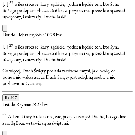
29
[...]
o ileż sroższej kary, sądzicie, godzien będzie ten, kto Syna
Bożego podeptał i zbezcześcił krew przymierza, przez którą został
uświęcony, i znieważył Ducha łaski!
List do Hebrajczyków 10:29
bw
29
[...]
o ileż sroższej kary, sądzicie, godzien będzie ten, kto Syna
Bożego podeptał i zbezcześcił krew przymierza, przez którą został
uświęcony, i znieważył Ducha łaski!
Co więcej, Duch Święty posiada zarówno umysł, jak i wolę, co
ponownie wskazuje, że Duch Święty jest odrębną osobą, a nie
pozbawioną życia siłą.
Rz 8:27
List do Rzymian 8:27
bw
27
A Ten, który bada serca, wie, jaki jest zamysł Ducha, bo zgodnie
z myślą Bożą wstawia się za świętymi.