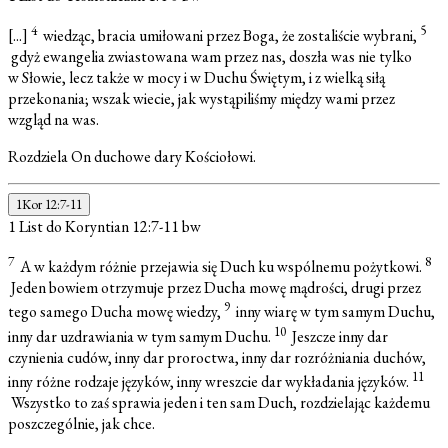
4
5
[...]
wiedząc, bracia umiłowani przez Boga, że zostaliście wybrani,
gdyż ewangelia zwiastowana wam przez nas, doszła was nie tylko
w Słowie, lecz także w mocy i w Duchu Świętym, i z wielką siłą
przekonania; wszak wiecie, jak wystąpiliśmy między wami przez
wzgląd na was.
Rozdziela On duchowe dary Kościołowi.
1Kor 12:7-11
1 List do Koryntian 12:7-11
bw
7
8
A w każdym różnie przejawia się Duch ku wspólnemu pożytkowi.
Jeden bowiem otrzymuje przez Ducha mowę mądrości, drugi przez
9
tego samego Ducha mowę wiedzy,
inny wiarę w tym samym Duchu,
10
inny dar uzdrawiania w tym samym Duchu.
Jeszcze inny dar
czynienia cudów, inny dar proroctwa, inny dar rozróżniania duchów,
11
inny różne rodzaje języków, inny wreszcie dar wykładania języków.
Wszystko to zaś sprawia jeden i ten sam Duch, rozdzielając każdemu
poszczególnie, jak chce.