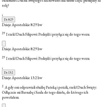
okłamałeś Ducha Świętego i zachowałeś dla siebie część pieniędzy za
rolę?
;
Dz 8:29
Dzieje Apostolskie 8:29
bw
29
I rzekł Duch Filipowi: Podejdź i przyłącz się do tego wozu.
Dzieje Apostolskie 8:29
bw
29
I rzekł Duch Filipowi: Podejdź i przyłącz się do tego wozu.
;
Dz 13:2
Dzieje Apostolskie 13:2
bw
2
A gdy oni odprawiali służbę Pańską i pościli, rzekł Duch Święty:
Odłączcie mi Barnabę i Saula do tego dzieła, do którego ich
powołałem.