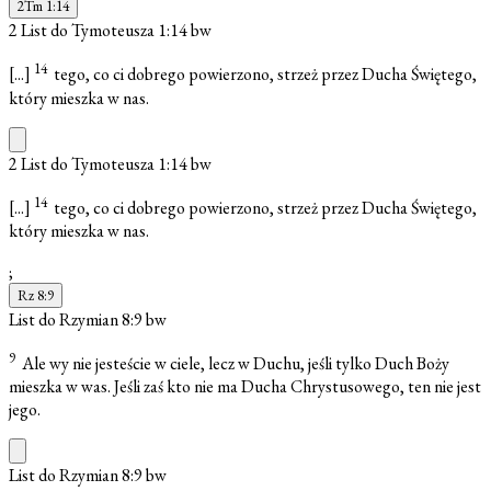
2Tm 1:14
2 List do Tymoteusza 1:14
bw
14
[...]
tego, co ci dobrego powierzono, strzeż przez Ducha Świętego,
który mieszka w nas.
2 List do Tymoteusza 1:14
bw
14
[...]
tego, co ci dobrego powierzono, strzeż przez Ducha Świętego,
który mieszka w nas.
;
Rz 8:9
List do Rzymian 8:9
bw
9
Ale wy nie jesteście w ciele, lecz w Duchu, jeśli tylko Duch Boży
mieszka w was. Jeśli zaś kto nie ma Ducha Chrystusowego, ten nie jest
jego.
List do Rzymian 8:9
bw