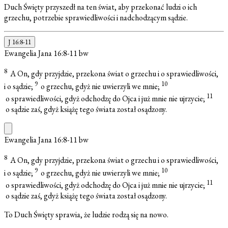
Duch Święty przyszedł na ten świat, aby przekonać ludzi o ich
grzechu, potrzebie sprawiedliwości i nadchodzącym sądzie.
J 16:8-11
Ewangelia Jana 16:8-11
bw
8
A On, gdy przyjdzie, przekona świat o grzechu i o sprawiedliwości,
9
10
i o sądzie;
o grzechu, gdyż nie uwierzyli we mnie;
11
o sprawiedliwości, gdyż odchodzę do Ojca i już mnie nie ujrzycie;
o sądzie zaś, gdyż książę tego świata został osądzony.
Ewangelia Jana 16:8-11
bw
8
A On, gdy przyjdzie, przekona świat o grzechu i o sprawiedliwości,
9
10
i o sądzie;
o grzechu, gdyż nie uwierzyli we mnie;
11
o sprawiedliwości, gdyż odchodzę do Ojca i już mnie nie ujrzycie;
o sądzie zaś, gdyż książę tego świata został osądzony.
To Duch Święty sprawia, że ludzie rodzą się na nowo.