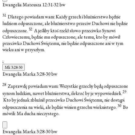
Ewangelia Mateusza 12:31-32
bw
31
Dlatego powiadam wam: Każdy grzech i bluźnierstwo będzie
ludziom odpuszczone, ale bluźnierstwo przeciw Duchowi nie będzie
32
odpuszczone.
A jeśliby ktoś rzekł słowo przeciwko Synowi
Człowieczemu, będzie mu odpuszczone; ale temu, kto by mówił
przeciwko Duchowi Świętemu, nie będzie odpuszczone ani w tym
wieku ani w przyszłym.
;
Mk 3:28-30
Ewangelia Marka 3:28-30
bw
28
Zaprawdę powiadam wam: Wszystkie grzechy będą odpuszczone
29
synom ludzkim, nawet bluźnierstwa, ilekroć by je wypowiedzieli.
Kto by jednak zbluźnił przeciwko Duchowi Świętemu, nie dostąpi
30
odpuszczenia na wieki, ale będzie winien grzechu wiekuistego.
Bo
mówili: Ma ducha nieczystego.
Ewangelia Marka 3:28-30
bw