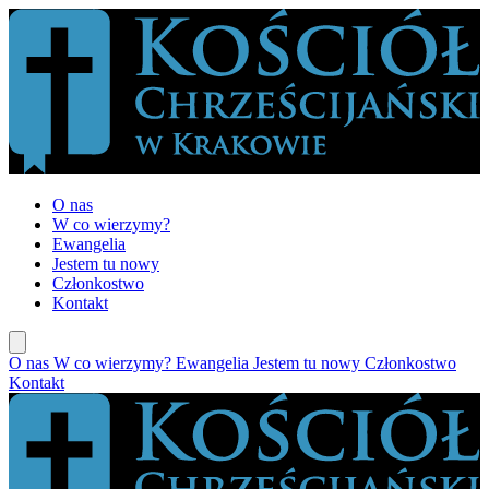
O nas
W co wierzymy?
Ewangelia
Jestem tu nowy
Członkostwo
Kontakt
O nas
W co wierzymy?
Ewangelia
Jestem tu nowy
Członkostwo
Kontakt