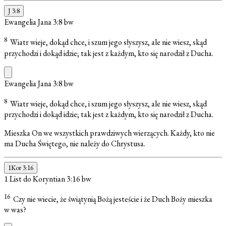
J 3:8
Ewangelia Jana 3:8
bw
8
Wiatr wieje, dokąd chce, i szum jego słyszysz, ale nie wiesz, skąd
przychodzi i dokąd idzie; tak jest z każdym, kto się narodził z Ducha.
Ewangelia Jana 3:8
bw
8
Wiatr wieje, dokąd chce, i szum jego słyszysz, ale nie wiesz, skąd
przychodzi i dokąd idzie; tak jest z każdym, kto się narodził z Ducha.
Mieszka On we wszystkich prawdziwych wierzących. Każdy, kto nie
ma Ducha Świętego, nie należy do Chrystusa.
1Kor 3:16
1 List do Koryntian 3:16
bw
16
Czy nie wiecie, że świątynią Bożą jesteście i że Duch Boży mieszka
w was?