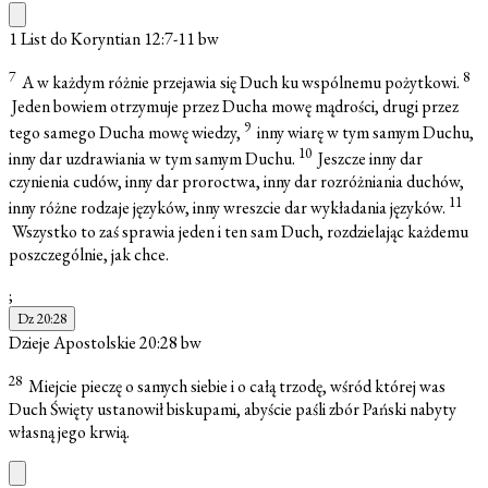
1 List do Koryntian 12:7-11
bw
7
8
A w każdym różnie przejawia się Duch ku wspólnemu pożytkowi.
Jeden bowiem otrzymuje przez Ducha mowę mądrości, drugi przez
9
tego samego Ducha mowę wiedzy,
inny wiarę w tym samym Duchu,
10
inny dar uzdrawiania w tym samym Duchu.
Jeszcze inny dar
czynienia cudów, inny dar proroctwa, inny dar rozróżniania duchów,
11
inny różne rodzaje języków, inny wreszcie dar wykładania języków.
Wszystko to zaś sprawia jeden i ten sam Duch, rozdzielając każdemu
poszczególnie, jak chce.
;
Dz 20:28
Dzieje Apostolskie 20:28
bw
28
Miejcie pieczę o samych siebie i o całą trzodę, wśród której was
Duch Święty ustanowił biskupami, abyście paśli zbór Pański nabyty
własną jego krwią.