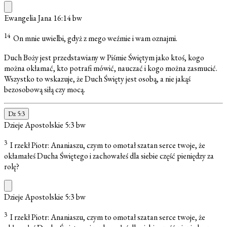
Ewangelia Jana 16:14
bw
14
On mnie uwielbi, gdyż z mego weźmie i wam oznajmi.
Duch Boży jest przedstawiany w Piśmie Świętym jako ktoś, kogo
można okłamać, kto potrafi mówić, nauczać i kogo można zasmucić.
Wszystko to wskazuje, że Duch Święty jest osobą, a nie jakąś
bezosobową siłą czy mocą.
Dz 5:3
Dzieje Apostolskie 5:3
bw
3
I rzekł Piotr: Ananiaszu, czym to omotał szatan serce twoje, że
okłamałeś Ducha Świętego i zachowałeś dla siebie część pieniędzy za
rolę?
Dzieje Apostolskie 5:3
bw
3
I rzekł Piotr: Ananiaszu, czym to omotał szatan serce twoje, że