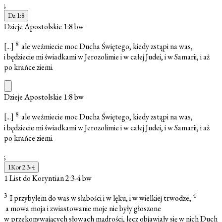
;
Dz 1:8
Dzieje Apostolskie 1:8
bw
8
[...]
ale weźmiecie moc Ducha Świętego, kiedy zstąpi na was,
i będziecie mi świadkami w Jerozolimie i w całej Judei, i w Samarii, i aż
po krańce ziemi.
Dzieje Apostolskie 1:8
bw
8
[...]
ale weźmiecie moc Ducha Świętego, kiedy zstąpi na was,
i będziecie mi świadkami w Jerozolimie i w całej Judei, i w Samarii, i aż
po krańce ziemi.
;
1Kor 2:3-4
1 List do Koryntian 2:3-4
bw
3
4
I przybyłem do was w słabości i w lęku, i w wielkiej trwodze,
a mowa moja i zwiastowanie moje nie były głoszone
w przekonywających słowach mądrości, lecz objawiały się w nich Duch