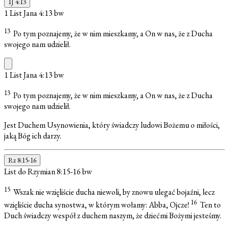
1J 4:13
1 List Jana 4:13
bw
13
Po tym poznajemy, że w nim mieszkamy, a On w nas, że z Ducha
swojego nam udzielił.
1 List Jana 4:13
bw
13
Po tym poznajemy, że w nim mieszkamy, a On w nas, że z Ducha
swojego nam udzielił.
Jest Duchem Usynowienia, który świadczy ludowi Bożemu o miłości,
jaką Bóg ich darzy.
Rz 8:15-16
List do Rzymian 8:15-16
bw
15
Wszak nie wzięliście ducha niewoli, by znowu ulegać bojaźni, lecz
16
wzięliście ducha synostwa, w którym wołamy: Abba, Ojcze!
Ten to
Duch świadczy wespół z duchem naszym, że dziećmi Bożymi jesteśmy.