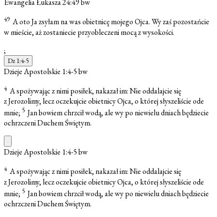
Ewangelia Łukasza 24:49
bw
49
A oto Ja zsyłam na was obietnicę mojego Ojca. Wy zaś pozostańcie
w mieście, aż zostaniecie przyobleczeni mocą z wysokości.
;
Dz 1:4-5
Dzieje Apostolskie 1:4-5
bw
4
A spożywając z nimi posiłek, nakazał im: Nie oddalajcie się
z Jerozolimy, lecz oczekujcie obietnicy Ojca, o której słyszeliście ode
5
mnie;
Jan bowiem chrzcił wodą, ale wy po niewielu dniach będziecie
ochrzczeni Duchem Świętym.
Dzieje Apostolskie 1:4-5
bw
4
A spożywając z nimi posiłek, nakazał im: Nie oddalajcie się
z Jerozolimy, lecz oczekujcie obietnicy Ojca, o której słyszeliście ode
5
mnie;
Jan bowiem chrzcił wodą, ale wy po niewielu dniach będziecie
ochrzczeni Duchem Świętym.