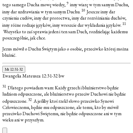
9
tego samego Ducha mowę wiedzy,
inny wiarę w tym samym Duchu,
10
inny dar uzdrawiania w tym samym Duchu.
Jeszcze inny dar
czynienia cudów, inny dar proroctwa, inny dar rozróżniania duchów,
11
inny różne rodzaje języków, inny wreszcie dar wykładania języków.
Wszystko to zaś sprawia jeden i ten sam Duch, rozdzielając każdemu
poszczególnie, jak chce.
Jezus mówił o Duchu Świętym jako o osobie, przeciwko której można
bluźnić.
Mt 12:31-32
Ewangelia Mateusza 12:31-32
bw
31
Dlatego powiadam wam: Każdy grzech i bluźnierstwo będzie
ludziom odpuszczone, ale bluźnierstwo przeciw Duchowi nie będzie
32
odpuszczone.
A jeśliby ktoś rzekł słowo przeciwko Synowi
Człowieczemu, będzie mu odpuszczone; ale temu, kto by mówił
przeciwko Duchowi Świętemu, nie będzie odpuszczone ani w tym
wieku ani w przyszłym.