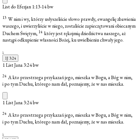
List do Efezjan 1:13-14
bw
13
W nim i wy, którzy usłyszeliście słowo prawdy, ewangelię zbawienia
waszego, i uwierzyliście w niego, zostaliście zapieczętowani obiecanym
14
Duchem Świętym,
który jest rękojmią dziedzictwa naszego, aż
nastąpi odkupienie własności Bożej, ku uwielbieniu chwały jego.
;
1J 3:24
1 List Jana 3:24
bw
24
A kto przestrzega przykazań jego, mieszka w Bogu, a Bóg w nim,
i po tym Duchu, którego nam dał, poznajemy, że w nas mieszka.
1 List Jana 3:24
bw
24
A kto przestrzega przykazań jego, mieszka w Bogu, a Bóg w nim,
i po tym Duchu, którego nam dał, poznajemy, że w nas mieszka.
;