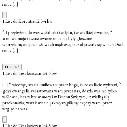
i moc
[...]
1 List do Koryntian 2:3-4
bw
3
4
I przybyłem do was w słabości i w lęku, i w wielkiej trwodze,
a mowa moja i zwiastowanie moje nie były głoszone
w przekonywających słowach mądrości, lecz objawiały się w nich Duch
i moc
[...]
;
1Tes 1:4-5
1 List do Tesaloniczan 1:4-5
bw
4
5
[...]
wiedząc, bracia umiłowani przez Boga, że zostaliście wybrani,
gdyż ewangelia zwiastowana wam przez nas, doszła was nie tylko
w Słowie, lecz także w mocy i w Duchu Świętym, i z wielką siłą
przekonania; wszak wiecie, jak wystąpiliśmy między wami przez
wzgląd na was.
1 List do Tesaloniczan 1:4-5
bw