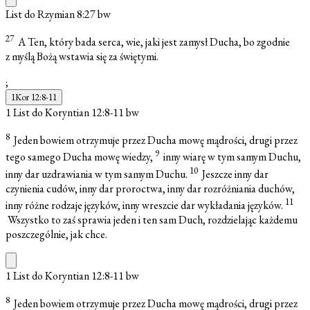
List do Rzymian 8:27
bw
27
A Ten, który bada serca, wie, jaki jest zamysł Ducha, bo zgodnie
z myślą Bożą wstawia się za świętymi.
;
1Kor 12:8-11
1 List do Koryntian 12:8-11
bw
8
Jeden bowiem otrzymuje przez Ducha mowę mądrości, drugi przez
9
tego samego Ducha mowę wiedzy,
inny wiarę w tym samym Duchu,
10
inny dar uzdrawiania w tym samym Duchu.
Jeszcze inny dar
czynienia cudów, inny dar proroctwa, inny dar rozróżniania duchów,
11
inny różne rodzaje języków, inny wreszcie dar wykładania języków.
Wszystko to zaś sprawia jeden i ten sam Duch, rozdzielając każdemu
poszczególnie, jak chce.
1 List do Koryntian 12:8-11
bw
8
Jeden bowiem otrzymuje przez Ducha mowę mądrości, drugi przez