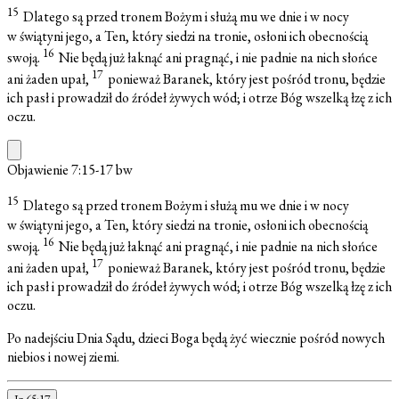
15
Dlatego są przed tronem Bożym i służą mu we dnie i w nocy
w świątyni jego, a Ten, który siedzi na tronie, osłoni ich obecnością
16
swoją.
Nie będą już łaknąć ani pragnąć, i nie padnie na nich słońce
17
ani żaden upał,
ponieważ Baranek, który jest pośród tronu, będzie
ich pasł i prowadził do źródeł żywych wód; i otrze Bóg wszelką łzę z ich
oczu.
Objawienie 7:15-17
bw
15
Dlatego są przed tronem Bożym i służą mu we dnie i w nocy
w świątyni jego, a Ten, który siedzi na tronie, osłoni ich obecnością
16
swoją.
Nie będą już łaknąć ani pragnąć, i nie padnie na nich słońce
17
ani żaden upał,
ponieważ Baranek, który jest pośród tronu, będzie
ich pasł i prowadził do źródeł żywych wód; i otrze Bóg wszelką łzę z ich
oczu.
Po nadejściu Dnia Sądu, dzieci Boga będą żyć wiecznie pośród nowych
niebios i nowej ziemi.