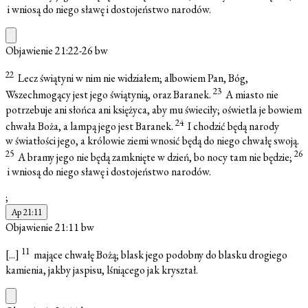
i wniosą do niego sławę i dostojeństwo narodów.
Objawienie 21:22-26
bw
22
Lecz świątyni w nim nie widziałem; albowiem Pan, Bóg,
23
Wszechmogący jest jego świątynią, oraz Baranek.
A miasto nie
potrzebuje ani słońca ani księżyca, aby mu świeciły; oświetla je bowiem
24
chwała Boża, a lampą jego jest Baranek.
I chodzić będą narody
w światłości jego, a królowie ziemi wnosić będą do niego chwałę swoją.
25
26
A bramy jego nie będą zamknięte w dzień, bo nocy tam nie będzie;
i wniosą do niego sławę i dostojeństwo narodów.
;
Ap 21:11
Objawienie 21:11
bw
11
[...]
mające chwałę Bożą; blask jego podobny do blasku drogiego
kamienia, jakby jaspisu, lśniącego jak kryształ.