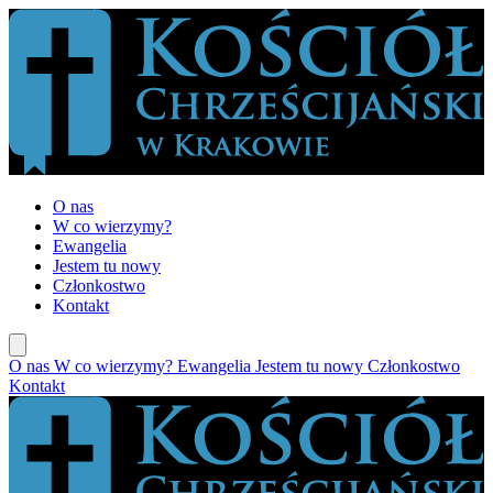
O nas
W co wierzymy?
Ewangelia
Jestem tu nowy
Członkostwo
Kontakt
O nas
W co wierzymy?
Ewangelia
Jestem tu nowy
Członkostwo
Kontakt