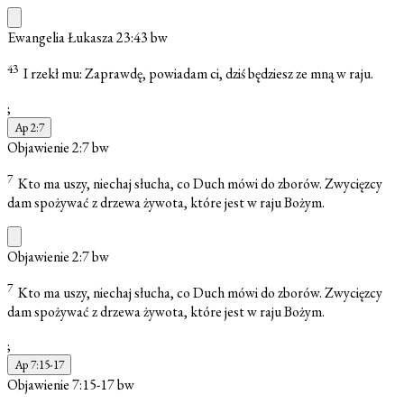
Ewangelia Łukasza 23:43
bw
43
I rzekł mu: Zaprawdę, powiadam ci, dziś będziesz ze mną w raju.
;
Ap 2:7
Objawienie 2:7
bw
7
Kto ma uszy, niechaj słucha, co Duch mówi do zborów. Zwycięzcy
dam spożywać z drzewa żywota, które jest w raju Bożym.
Objawienie 2:7
bw
7
Kto ma uszy, niechaj słucha, co Duch mówi do zborów. Zwycięzcy
dam spożywać z drzewa żywota, które jest w raju Bożym.
;
Ap 7:15-17
Objawienie 7:15-17
bw