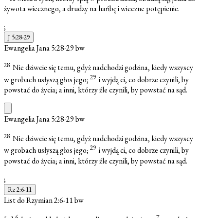
żywota wiecznego, a drudzy na hańbę i wieczne potępienie.
;
J 5:28-29
Ewangelia Jana 5:28-29
bw
28
Nie dziwcie się temu, gdyż nadchodzi godzina, kiedy wszyscy
29
w grobach usłyszą głos jego;
i wyjdą ci, co dobrze czynili, by
powstać do życia; a inni, którzy źle czynili, by powstać na sąd.
Ewangelia Jana 5:28-29
bw
28
Nie dziwcie się temu, gdyż nadchodzi godzina, kiedy wszyscy
29
w grobach usłyszą głos jego;
i wyjdą ci, co dobrze czynili, by
powstać do życia; a inni, którzy źle czynili, by powstać na sąd.
;
Rz 2:6-11
List do Rzymian 2:6-11
bw
6
7