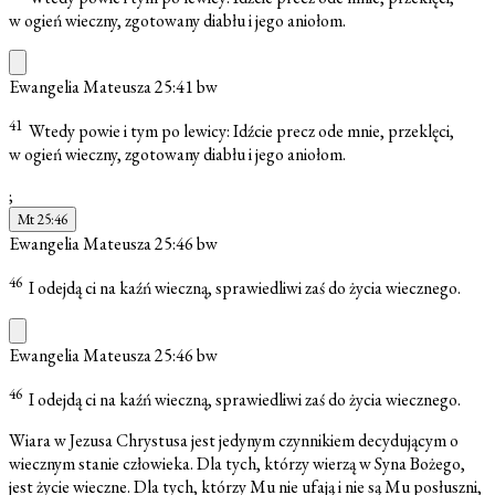
w ogień wieczny, zgotowany diabłu i jego aniołom.
Ewangelia Mateusza 25:41
bw
41
Wtedy powie i tym po lewicy: Idźcie precz ode mnie, przeklęci,
w ogień wieczny, zgotowany diabłu i jego aniołom.
;
Mt 25:46
Ewangelia Mateusza 25:46
bw
46
I odejdą ci na kaźń wieczną, sprawiedliwi zaś do życia wiecznego.
Ewangelia Mateusza 25:46
bw
46
I odejdą ci na kaźń wieczną, sprawiedliwi zaś do życia wiecznego.
Wiara w Jezusa Chrystusa jest jedynym czynnikiem decydującym o
wiecznym stanie człowieka. Dla tych, którzy wierzą w Syna Bożego,
jest życie wieczne. Dla tych, którzy Mu nie ufają i nie są Mu posłuszni,