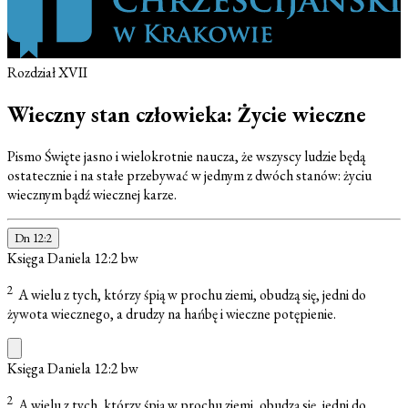
Rozdział XVII
Wieczny stan człowieka: Życie wieczne
Pismo Święte jasno i wielokrotnie naucza, że wszyscy ludzie będą
ostatecznie i na stałe przebywać w jednym z dwóch stanów: życiu
wiecznym bądź wiecznej karze.
Dn 12:2
Księga Daniela 12:2
bw
2
A wielu z tych, którzy śpią w prochu ziemi, obudzą się, jedni do
żywota wiecznego, a drudzy na hańbę i wieczne potępienie.
Księga Daniela 12:2
bw
2
A wielu z tych, którzy śpią w prochu ziemi, obudzą się, jedni do