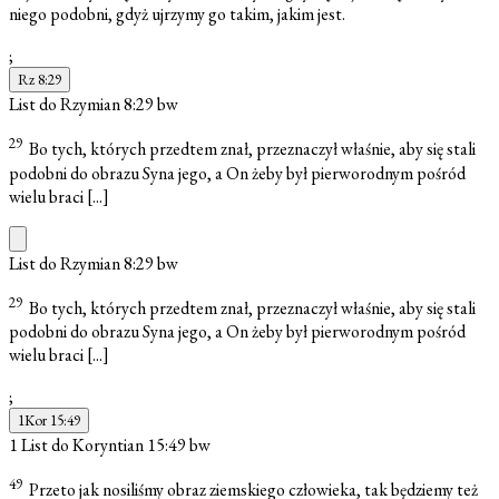
niego podobni, gdyż ujrzymy go takim, jakim jest.
;
Rz 8:29
List do Rzymian 8:29
bw
29
Bo tych, których przedtem znał, przeznaczył właśnie, aby się stali
podobni do obrazu Syna jego, a On żeby był pierworodnym pośród
wielu braci
[...]
List do Rzymian 8:29
bw
29
Bo tych, których przedtem znał, przeznaczył właśnie, aby się stali
podobni do obrazu Syna jego, a On żeby był pierworodnym pośród
wielu braci
[...]
;
1Kor 15:49
1 List do Koryntian 15:49
bw
49
Przeto jak nosiliśmy obraz ziemskiego człowieka, tak będziemy też