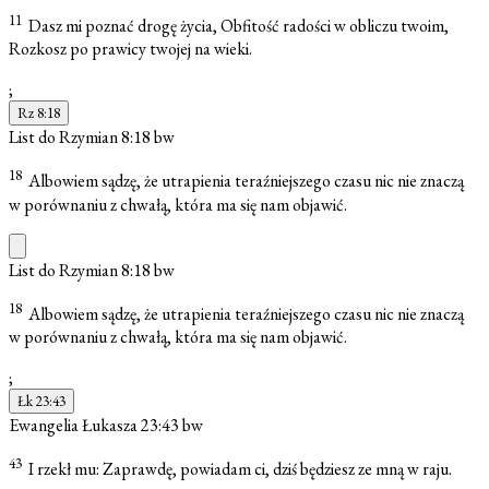
11
Dasz mi poznać drogę życia, Obfitość radości w obliczu twoim,
Rozkosz po prawicy twojej na wieki.
;
Rz 8:18
List do Rzymian 8:18
bw
18
Albowiem sądzę, że utrapienia teraźniejszego czasu nic nie znaczą
w porównaniu z chwałą, która ma się nam objawić.
List do Rzymian 8:18
bw
18
Albowiem sądzę, że utrapienia teraźniejszego czasu nic nie znaczą
w porównaniu z chwałą, która ma się nam objawić.
;
Łk 23:43
Ewangelia Łukasza 23:43
bw
43
I rzekł mu: Zaprawdę, powiadam ci, dziś będziesz ze mną w raju.