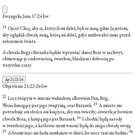
Ewangelia Jana 17:24
bw
24
Ojcze! Chcę, aby ci, których mi dałeś, byli ze mną, gdzie Ja jestem,
aby oglądali chwałę moją, którą mi dałeś, gdyż umiłowałeś mnie przed
założeniem świata.
A chwała Boga i Baranka będzie wprawiać dzieci Boże w zachwyt,
olśniewając je cudownością, światłem, blaskiem i dobrocią po
wszystkie czasy.
Ap 21:22-26
Objawienie 21:22-26
bw
22
Lecz świątyni w nim nie widziałem; albowiem Pan, Bóg,
23
Wszechmogący jest jego świątynią, oraz Baranek.
A miasto nie
potrzebuje ani słońca ani księżyca, aby mu świeciły; oświetla je bowiem
24
chwała Boża, a lampą jego jest Baranek.
I chodzić będą narody
w światłości jego, a królowie ziemi wnosić będą do niego chwałę swoją.
25
26
A bramy jego nie będą zamknięte w dzień, bo nocy tam nie będzie;