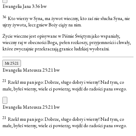
Ewangelia Jana 3:36
bw
36
Kto wierzy w Syna, ma żywot wieczny, kto zaś nie słucha Syna, nie
ujrzy żywota, lecz gniew Boży ciąży na nim.
Życie wieczne jest opisywane w Piśmie Świętym jako wspaniały,
wieczny raj w obecności Boga, pełen rozkoszy, przyjemności i chwały,
które zwyczajnie przekraczają granice ludzkiej wyobraźni.
Mt 25:21
Ewangelia Mateusza 25:21
bw
21
Rzekł mu pan jego: Dobrze, sługo dobry i wierny! Nad tym, co
małe, byłeś wierny, wiele ci powierzę; wejdź do radości pana swego.
Ewangelia Mateusza 25:21
bw
21
Rzekł mu pan jego: Dobrze, sługo dobry i wierny! Nad tym, co
małe, byłeś wierny, wiele ci powierzę; wejdź do radości pana swego.