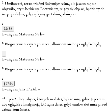
2
Umiłowani, teraz dziećmi Bożymi jesteśmy, ale jeszcze się nie
objawiło, czym będziemy. Lecz wiemy, że gdy się objawi, będziemy do
niego podobni, gdyż ujrzymy go takim, jakim jest.
;
Mt 5:8
Ewangelia Mateusza 5:8
bw
8
Błogosławieni czystego serca, albowiem oni Boga oglądać będą.
Ewangelia Mateusza 5:8
bw
8
Błogosławieni czystego serca, albowiem oni Boga oglądać będą.
;
J 17:24
Ewangelia Jana 17:24
bw
24
Ojcze! Chcę, aby ci, których mi dałeś, byli ze mną, gdzie Ja jestem,
aby oglądali chwałę moją, którą mi dałeś, gdyż umiłowałeś mnie przed
założeniem świata.