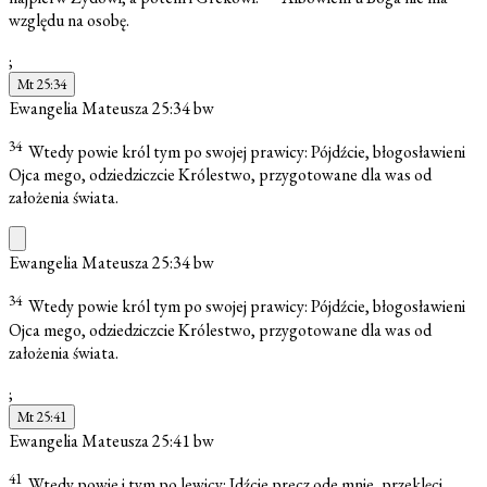
względu na osobę.
;
Mt 25:34
Ewangelia Mateusza 25:34
bw
34
Wtedy powie król tym po swojej prawicy: Pójdźcie, błogosławieni
Ojca mego, odziedziczcie Królestwo, przygotowane dla was od
założenia świata.
Ewangelia Mateusza 25:34
bw
34
Wtedy powie król tym po swojej prawicy: Pójdźcie, błogosławieni
Ojca mego, odziedziczcie Królestwo, przygotowane dla was od
założenia świata.
;
Mt 25:41
Ewangelia Mateusza 25:41
bw
41
Wtedy powie i tym po lewicy: Idźcie precz ode mnie, przeklęci,