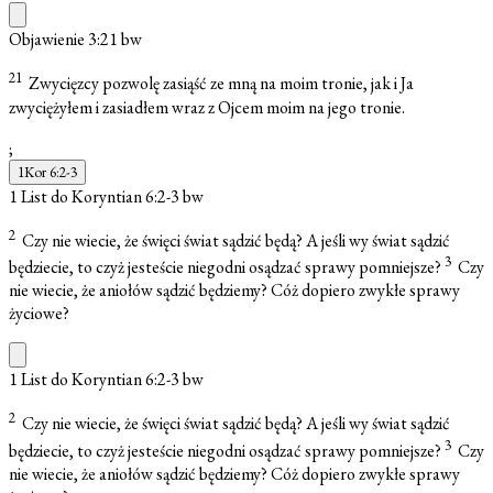
Objawienie 3:21
bw
21
Zwycięzcy pozwolę zasiąść ze mną na moim tronie, jak i Ja
zwyciężyłem i zasiadłem wraz z Ojcem moim na jego tronie.
;
1Kor 6:2-3
1 List do Koryntian 6:2-3
bw
2
Czy nie wiecie, że święci świat sądzić będą? A jeśli wy świat sądzić
3
będziecie, to czyż jesteście niegodni osądzać sprawy pomniejsze?
Czy
nie wiecie, że aniołów sądzić będziemy? Cóż dopiero zwykłe sprawy
życiowe?
1 List do Koryntian 6:2-3
bw
2
Czy nie wiecie, że święci świat sądzić będą? A jeśli wy świat sądzić
3
będziecie, to czyż jesteście niegodni osądzać sprawy pomniejsze?
Czy
nie wiecie, że aniołów sądzić będziemy? Cóż dopiero zwykłe sprawy