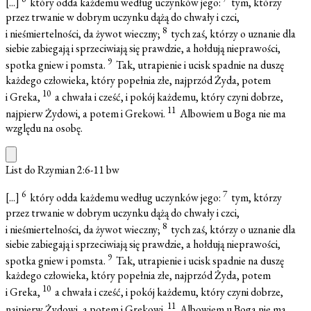
[...]
który odda każdemu według uczynków jego:
tym, którzy
przez trwanie w dobrym uczynku dążą do chwały i czci,
8
i nieśmiertelności, da żywot wieczny;
tych zaś, którzy o uznanie dla
siebie zabiegają i sprzeciwiają się prawdzie, a hołdują nieprawości,
9
spotka gniew i pomsta.
Tak, utrapienie i ucisk spadnie na duszę
każdego człowieka, który popełnia złe, najprzód Żyda, potem
10
i Greka,
a chwała i cześć, i pokój każdemu, który czyni dobrze,
11
najpierw Żydowi, a potem i Grekowi.
Albowiem u Boga nie ma
względu na osobę.
List do Rzymian 2:6-11
bw
6
7
[...]
który odda każdemu według uczynków jego:
tym, którzy
przez trwanie w dobrym uczynku dążą do chwały i czci,
8
i nieśmiertelności, da żywot wieczny;
tych zaś, którzy o uznanie dla
siebie zabiegają i sprzeciwiają się prawdzie, a hołdują nieprawości,
9
spotka gniew i pomsta.
Tak, utrapienie i ucisk spadnie na duszę
każdego człowieka, który popełnia złe, najprzód Żyda, potem
10
i Greka,
a chwała i cześć, i pokój każdemu, który czyni dobrze,
11
najpierw Żydowi, a potem i Grekowi.
Albowiem u Boga nie ma