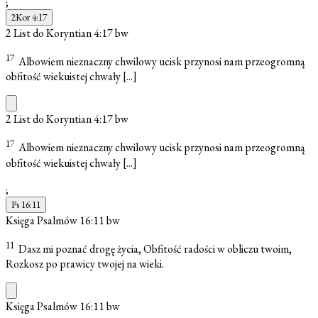
;
2Kor 4:17
2 List do Koryntian 4:17
bw
17
Albowiem nieznaczny chwilowy ucisk przynosi nam przeogromną
obfitość wiekuistej chwały
[...]
2 List do Koryntian 4:17
bw
17
Albowiem nieznaczny chwilowy ucisk przynosi nam przeogromną
obfitość wiekuistej chwały
[...]
;
Ps 16:11
Księga Psalmów 16:11
bw
11
Dasz mi poznać drogę życia, Obfitość radości w obliczu twoim,
Rozkosz po prawicy twojej na wieki.
Księga Psalmów 16:11
bw