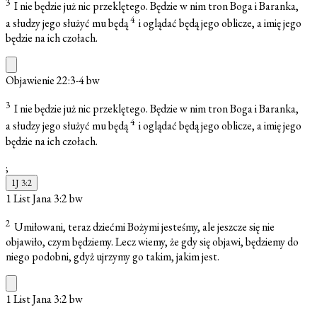
3
I nie będzie już nic przeklętego. Będzie w nim tron Boga i Baranka,
4
a słudzy jego służyć mu będą
i oglądać będą jego oblicze, a imię jego
będzie na ich czołach.
Objawienie 22:3-4
bw
3
I nie będzie już nic przeklętego. Będzie w nim tron Boga i Baranka,
4
a słudzy jego służyć mu będą
i oglądać będą jego oblicze, a imię jego
będzie na ich czołach.
;
1J 3:2
1 List Jana 3:2
bw
2
Umiłowani, teraz dziećmi Bożymi jesteśmy, ale jeszcze się nie
objawiło, czym będziemy. Lecz wiemy, że gdy się objawi, będziemy do
niego podobni, gdyż ujrzymy go takim, jakim jest.
1 List Jana 3:2
bw