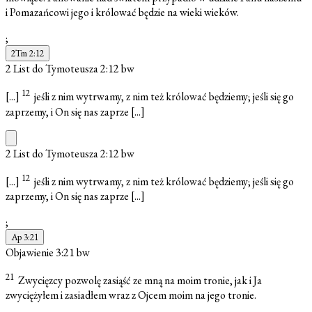
i Pomazańcowi jego i królować będzie na wieki wieków.
;
2Tm 2:12
2 List do Tymoteusza 2:12
bw
12
[...]
jeśli z nim wytrwamy, z nim też królować będziemy; jeśli się go
zaprzemy, i On się nas zaprze
[...]
2 List do Tymoteusza 2:12
bw
12
[...]
jeśli z nim wytrwamy, z nim też królować będziemy; jeśli się go
zaprzemy, i On się nas zaprze
[...]
;
Ap 3:21
Objawienie 3:21
bw
21
Zwycięzcy pozwolę zasiąść ze mną na moim tronie, jak i Ja
zwyciężyłem i zasiadłem wraz z Ojcem moim na jego tronie.