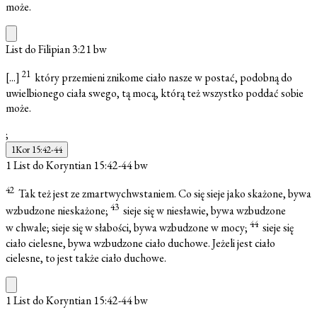
może.
List do Filipian 3:21
bw
21
[...]
który przemieni znikome ciało nasze w postać, podobną do
uwielbionego ciała swego, tą mocą, którą też wszystko poddać sobie
może.
;
1Kor 15:42-44
1 List do Koryntian 15:42-44
bw
42
Tak też jest ze zmartwychwstaniem. Co się sieje jako skażone, bywa
43
wzbudzone nieskażone;
sieje się w niesławie, bywa wzbudzone
44
w chwale; sieje się w słabości, bywa wzbudzone w mocy;
sieje się
ciało cielesne, bywa wzbudzone ciało duchowe. Jeżeli jest ciało
cielesne, to jest także ciało duchowe.
1 List do Koryntian 15:42-44
bw