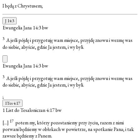
I będą z Chrystusem;
J 14:3
Ewangelia Jana 14:3
bw
3
A jeśli pójdę i przygotuję wam miejsce, przyjdę znowu i wezmę was
do siebie, abyście, gdzie Ja jestem, i wy byli.
Ewangelia Jana 14:3
bw
3
A jeśli pójdę i przygotuję wam miejsce, przyjdę znowu i wezmę was
do siebie, abyście, gdzie Ja jestem, i wy byli.
;
1Tes 4:17
1 List do Tesaloniczan 4:17
bw
17
[...]
potem my, którzy pozostaniemy przy życiu, razem z nimi
porwani będziemy w obłokach w powietrze, na spotkanie Pana; i tak
zawsze będziemy z Panem.