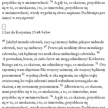
54
przyoblec się w nieśmiertelność.
A gdy to, co skażone, przyoblecze
się w to, co nieskażone, i to, co śmiertelne, przyoblecze się
w nieśmiertelność, wtedy wypełni się słowo napisane: Pochłonięta jest
śmierć w zwycięstwie!
1 List do Koryntian 15:48-54
bw
48
Jaki był ziemski człowiek, tacy są i ziemscy ludzie; jaki jest niebieski
49
człowiek, tacy są i niebiescy.
Przeto jak nosiliśmy obraz ziemskiego
50
człowieka, tak będziemy też nosili obraz niebieskiego człowieka.
A powiadam, bracia, że ciało i krew nie mogą odziedziczyć Królestwa
51
Bożego ani to, co skażone, nie odziedziczy tego, co nieskażone.
Oto
tajemnicę wam objawiam: Nie wszyscy zaśniemy, ale wszyscy będziemy
52
przemienieni
w jednej chwili, w oka mgnieniu, na odgłos trąby
ostatecznej; bo trąba zabrzmi i umarli wzbudzeni zostaną jako nie
53
skażeni, a my zostaniemy przemienieni.
Albowiem to, co skażone,
musi przyoblec się w to, co nieskażone, a to, co śmiertelne, musi
54
przyoblec się w nieśmiertelność.
A gdy to, co skażone, przyoblecze
się w to, co nieskażone, i to, co śmiertelne, przyoblecze się
w nieśmiertelność, wtedy wypełni się słowo napisane: Pochłonięta jest