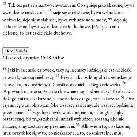
42
Tak też jest ze zmartwychwstaniem. Co się sieje jako skażone, bywa
43
wzbudzone nieskażone;
sieje się w niesławie, bywa wzbudzone
44
w chwale; sieje się w słabości, bywa wzbudzone w mocy;
sieje się
ciało cielesne, bywa wzbudzone ciało duchowe. Jeżeli jest ciało
cielesne, to jest także ciało duchowe.
;
1Kor 15:48-54
1 List do Koryntian 15:48-54
bw
48
Jaki był ziemski człowiek, tacy są i ziemscy ludzie; jaki jest niebieski
49
człowiek, tacy są i niebiescy.
Przeto jak nosiliśmy obraz ziemskiego
50
człowieka, tak będziemy też nosili obraz niebieskiego człowieka.
A powiadam, bracia, że ciało i krew nie mogą odziedziczyć Królestwa
51
Bożego ani to, co skażone, nie odziedziczy tego, co nieskażone.
Oto
tajemnicę wam objawiam: Nie wszyscy zaśniemy, ale wszyscy będziemy
52
przemienieni
w jednej chwili, w oka mgnieniu, na odgłos trąby
ostatecznej; bo trąba zabrzmi i umarli wzbudzeni zostaną jako nie
53
skażeni, a my zostaniemy przemienieni.
Albowiem to, co skażone,
musi przyoblec się w to, co nieskażone, a to, co śmiertelne, musi