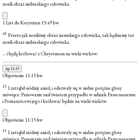
nosili obraz niebieskiego człowieka.
1 List do Koryntian 15:49
bw
49
Przeto jak nosiliśmy obraz ziemskiego człowieka, tak będziemy też
nosili obraz niebieskiego człowieka.
… i będą królować z Chrystusem na wieki wieków.
Ap 11:15
Objawienie 11:15
bw
15
I zatrąbił siódmy anioł; i odezwały się w niebie potężne głosy
mówiące: Panowanie nad światem przypadło w udziale Panu naszemu
i Pomazańcowi jego i królować będzie na wieki wieków.
Objawienie 11:15
bw
15
I zatrąbił siódmy anioł; i odezwały się w niebie potężne głosy
mówiące: Panowanie nad światem przypadło w udziale Panu naszemu