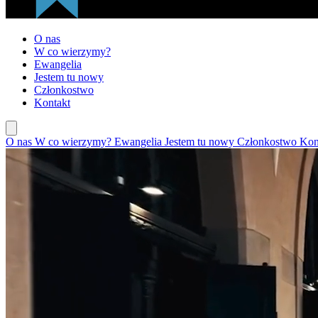
O nas
W co wierzymy?
Ewangelia
Jestem tu nowy
Członkostwo
Kontakt
O nas
W co wierzymy?
Ewangelia
Jestem tu nowy
Członkostwo
Kon